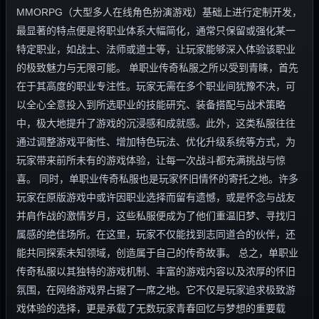
MMORPG（大型多人在线角色扮演游戏）基础上进行定制开发，
最显著的特点便是将职业体系大幅简化，通常只保留或强化某一
特定职业，如战士、法师或道士等，让玩家能够深入体验该职业
的极致魅力与无限可能。 单职业传奇私服之所以受到青睐，首先
在于其高度的职业专注性。玩家无需在多个职业间犹豫不决，可
以全心全意投入到所选职业的技能研究、装备搭配与战术策略
中，极大地提升了游戏的沉浸感和成就感。此外，这类私服往往
通过调整游戏平衡性、增加特色玩法、优化升级系统等方式，为
玩家带来前所未有的游戏体验，让每一次战斗都充满挑战与惊
喜。 同时，单职业传奇私服也是玩家怀旧情怀的寄托之地。许多
玩家在原版游戏中或许因职业选择而留有遗憾，或是怀念与战友
并肩作战的激情岁月，这些私服便成为了他们重温旧梦、寻找归
属感的绝佳场所。在这里，玩家不仅能找到志同道合的伙伴，还
能共同探索未知领域，创造属于自己的传奇故事。 总之，单职业
传奇私服以其独特的游戏机制、丰富的游戏内容以及浓厚的怀旧
氛围，在网络游戏界占据了一席之地。它不仅是玩家追求极致游
戏体验的选择，更是承载了无数玩家青春回忆与梦想的重要载