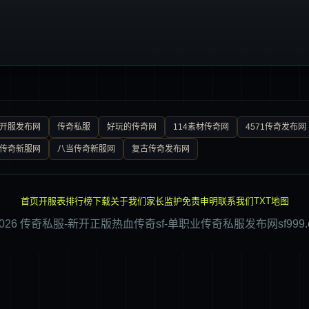
0开服发布网
传奇私服
好玩的传奇网
114素材传奇网
4571传奇发布网
传奇新服网
八当传奇新服网
复古传奇发布网
首页
开服表
排行榜
下载
关于我们
家长监护
免责申明
联系我们
TXT地图
2026 传奇私服-新开正版热血传奇sf-单职业传奇私服发布网sf999.