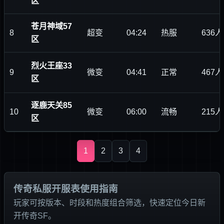
区
苍月神域57
8
超变
04:24
热服
636人
区
烈火王座33
9
微变
04:41
正常
467人
区
逐鹿天关85
10
微变
06:00
流畅
215人
区
1
2
3
4
传奇私服开服表使用指南
玩家可按版本、时段和热度组合筛选，快速定位今日新
开传奇SF。