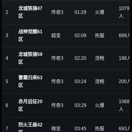
龙城铁骑47
1079
2
传奇3
01:29
火爆
区
人
战神觉醒61
3
超变
02:09
热服
689人
区
龙城铁骑59
4
传奇3
02:20
流畅
188人
区
雷霆归来63
5
传奇3
03:24
流畅
200人
区
赤月远征20
1068
6
传奇3
03:29
火爆
区
人
烈火王座42
7
微变
03:45
热服
693人