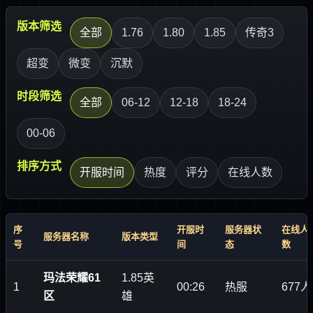
版本筛选
全部
1.76
1.80
1.85
传奇3
超变
微变
沉默
时段筛选
全部
06-12
12-18
18-24
00-06
排序方式
开服时间
热度
评分
在线人数
序
开服时
服务器状
在线人
服务器名称
版本类型
号
间
态
数
玛法荣耀61
1.85英
1
00:26
热服
677人
区
雄