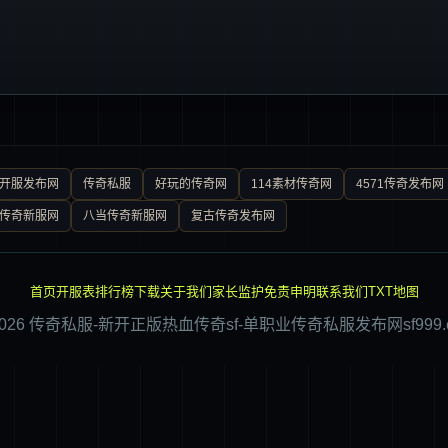
0开服发布网
传奇私服
好玩的传奇网
114素材传奇网
4571传奇发布网
传奇新服网
八当传奇新服网
复古传奇发布网
首页
开服表
排行榜
下载
关于我们
家长监护
免责申明
联系我们
TXT地图
2026 传奇私服-新开正版热血传奇sf-单职业传奇私服发布网sf999.