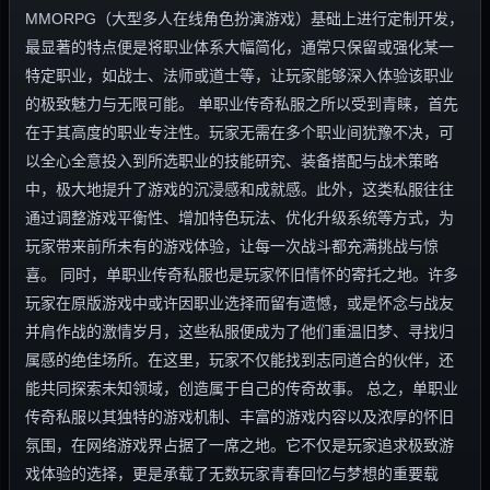
MMORPG（大型多人在线角色扮演游戏）基础上进行定制开发，
最显著的特点便是将职业体系大幅简化，通常只保留或强化某一
特定职业，如战士、法师或道士等，让玩家能够深入体验该职业
的极致魅力与无限可能。 单职业传奇私服之所以受到青睐，首先
在于其高度的职业专注性。玩家无需在多个职业间犹豫不决，可
以全心全意投入到所选职业的技能研究、装备搭配与战术策略
中，极大地提升了游戏的沉浸感和成就感。此外，这类私服往往
通过调整游戏平衡性、增加特色玩法、优化升级系统等方式，为
玩家带来前所未有的游戏体验，让每一次战斗都充满挑战与惊
喜。 同时，单职业传奇私服也是玩家怀旧情怀的寄托之地。许多
玩家在原版游戏中或许因职业选择而留有遗憾，或是怀念与战友
并肩作战的激情岁月，这些私服便成为了他们重温旧梦、寻找归
属感的绝佳场所。在这里，玩家不仅能找到志同道合的伙伴，还
能共同探索未知领域，创造属于自己的传奇故事。 总之，单职业
传奇私服以其独特的游戏机制、丰富的游戏内容以及浓厚的怀旧
氛围，在网络游戏界占据了一席之地。它不仅是玩家追求极致游
戏体验的选择，更是承载了无数玩家青春回忆与梦想的重要载