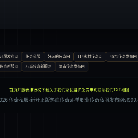
0开服发布网
传奇私服
好玩的传奇网
114素材传奇网
4571传奇发布网
传奇新服网
八当传奇新服网
复古传奇发布网
首页
开服表
排行榜
下载
关于我们
家长监护
免责申明
联系我们
TXT地图
2026 传奇私服-新开正版热血传奇sf-单职业传奇私服发布网sf999.