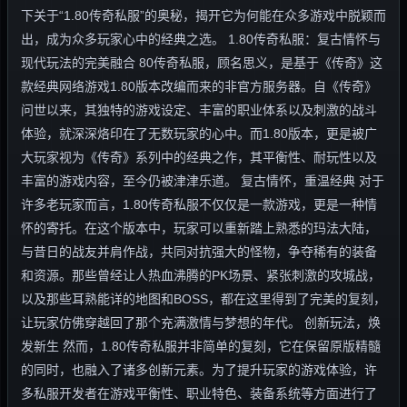
下关于“1.80传奇私服”的奥秘，揭开它为何能在众多游戏中脱颖而
出，成为众多玩家心中的经典之选。 1.80传奇私服：复古情怀与
现代玩法的完美融合 80传奇私服，顾名思义，是基于《传奇》这
款经典网络游戏1.80版本改编而来的非官方服务器。自《传奇》
问世以来，其独特的游戏设定、丰富的职业体系以及刺激的战斗
体验，就深深烙印在了无数玩家的心中。而1.80版本，更是被广
大玩家视为《传奇》系列中的经典之作，其平衡性、耐玩性以及
丰富的游戏内容，至今仍被津津乐道。 复古情怀，重温经典 对于
许多老玩家而言，1.80传奇私服不仅仅是一款游戏，更是一种情
怀的寄托。在这个版本中，玩家可以重新踏上熟悉的玛法大陆，
与昔日的战友并肩作战，共同对抗强大的怪物，争夺稀有的装备
和资源。那些曾经让人热血沸腾的PK场景、紧张刺激的攻城战，
以及那些耳熟能详的地图和BOSS，都在这里得到了完美的复刻，
让玩家仿佛穿越回了那个充满激情与梦想的年代。 创新玩法，焕
发新生 然而，1.80传奇私服并非简单的复刻，它在保留原版精髓
的同时，也融入了诸多创新元素。为了提升玩家的游戏体验，许
多私服开发者在游戏平衡性、职业特色、装备系统等方面进行了