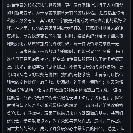
热血传奇的核心玩法与世界观，更在原有基础上进行了大刀阔斧
的创新与变革，为玩家带来前所未有的游戏体验。 超变热血传奇
私服，顾名思义，其“超变”二字便是对游戏内容极致变化的最好诠
释。在这里，传统的等级限制被大幅打破，玩家能够以惊人的速
度成长，享受快速变强的乐趣。同时，装备系统也经历了翻天覆
地的变化，从属性加成到外观特效，每一件装备都力求独一无
二，让玩家在追求极致战斗力的同时，也能彰显个性风采。 除了
这些显而易见的改变外，超变热血传奇私服还引入了诸多新颖玩
法。比如，更加丰富的副本挑战，不仅考验玩家的操作技巧，更
考验团队之间的默契与协作；独特的宠物系统，让玩家可以携带
强大的宠物伙伴并肩作战，增添战斗的乐趣与策略性；以及激情
四溢的PK战场，让玩家在激烈的对抗中体验热血与荣耀。 值得一
提的是，尽管超变热血传奇私服在玩法上进行了诸多创新，但它
依然保留了传奇系列游戏最核心的精髓——那份对兄弟情谊的执
着追求。在游戏中，玩家可以结识来自五湖四海的朋友，共同组
建公会，参与攻城掠地，为了荣耀与梦想而战。这种并肩作战、
同甘共苦的经历，成为了许多玩家心中最宝贵的回忆。 总之，超