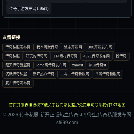
传奇手游发布网1.95(1)
友情链接
传奇私服发布网
我本沉默传奇
诚志开服网
300开服发布网
传奇私服
好玩的传奇网
114素材传奇网
4571传奇发布网
找传奇
楚天传奇新服网
lomo窝传奇发布网
zhaosf
热血传奇sf
沉默传奇私服
新开热血传奇
二零二传奇新服网
八当传奇新服网
复古传奇发布网
首页
开服表
排行榜
下载
关于我们
家长监护
免责申明
联系我们
TXT地图
© 2026 传奇私服-新开正版热血传奇sf-单职业传奇私服发布网
sf999.com