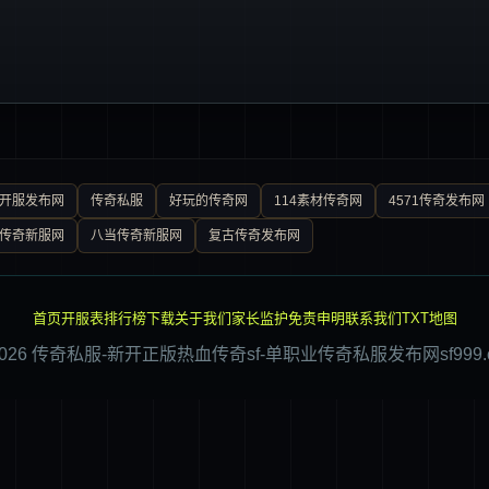
0开服发布网
传奇私服
好玩的传奇网
114素材传奇网
4571传奇发布网
传奇新服网
八当传奇新服网
复古传奇发布网
首页
开服表
排行榜
下载
关于我们
家长监护
免责申明
联系我们
TXT地图
2026 传奇私服-新开正版热血传奇sf-单职业传奇私服发布网sf999.