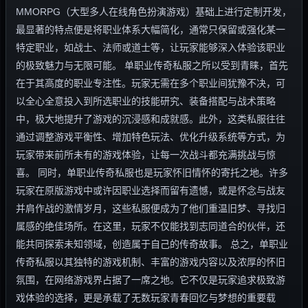
MMORPG（大型多人在线角色扮演游戏）基础上进行定制开发，
最显著的特点便是将职业体系大幅简化，通常只保留或强化某一
特定职业，如战士、法师或道士等，让玩家能够深入体验该职业
的极致魅力与无限可能。 单职业传奇私服之所以受到青睐，首先
在于其高度的职业专注性。玩家无需在多个职业间犹豫不决，可
以全心全意投入到所选职业的技能研究、装备搭配与战术策略
中，极大地提升了游戏的沉浸感和成就感。此外，这类私服往往
通过调整游戏平衡性、增加特色玩法、优化升级系统等方式，为
玩家带来前所未有的游戏体验，让每一次战斗都充满挑战与惊
喜。 同时，单职业传奇私服也是玩家怀旧情怀的寄托之地。许多
玩家在原版游戏中或许因职业选择而留有遗憾，或是怀念与战友
并肩作战的激情岁月，这些私服便成为了他们重温旧梦、寻找归
属感的绝佳场所。在这里，玩家不仅能找到志同道合的伙伴，还
能共同探索未知领域，创造属于自己的传奇故事。 总之，单职业
传奇私服以其独特的游戏机制、丰富的游戏内容以及浓厚的怀旧
氛围，在网络游戏界占据了一席之地。它不仅是玩家追求极致游
戏体验的选择，更是承载了无数玩家青春回忆与梦想的重要载