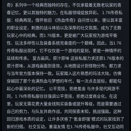
奇》系列中一个经典而独特的存在，不仅承载着无数老玩家的青
春记忆，更以其独特的魅力，在私服领域绽放异彩。 1.76传奇私
服：经典再现，情怀依旧 《热血传奇》自问世以来，便以其丰富
的职业设定、刺激的战斗体验以及深厚的社交氛围，成为了无数
玩家心中的经典。而1.76版本，更是被广大玩家视为游戏平衡
性、玩法多样性以及装备系统完善度的一个巅峰。因此，当1.76
传奇私服出现时，它不仅仅是一个游戏的复刻，更是一种情怀的
延续和传承。 复古画风，原汁原味 这些私服力求还原1.76版本的
原汁原味，从游戏画面到音效，从地图设计到怪物分布，都力求
与当年官方版本保持一致。玩家踏入这片熟悉的玛法大陆，仿佛
穿越回了那个充满热血与梦想的年代，每一次点击鼠标，都能勾
起心中最深处的记忆。 公平竞技，拒绝氪金 与许多现代网游不
同，1.76传奇私服往往强调公平竞技，拒绝过度商业化。在这
里，玩家无需花费大量金钱购买装备或提升等级，而是需要通过
自己的努力，与队友并肩作战，共同探索未知，挑战强敌。这种
回归游戏本质的设定，让许多厌倦了“氪金即强”模式的玩家找到了
新的归宿。 社交互动，重温友情 在1.76传奇私服中，社交互动同