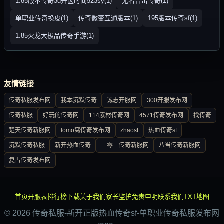
1.85版本传奇3d开区时间523sy(1)
无名合击传奇(1)
单职业传奇换皮(1)
传奇微变互通版本(1)
195版本传奇sf(1)
1.85火龙大极品传奇手游(1)
友情链接
传奇私服发布网
我本沉默传奇
诚志开服网
300开服发布网
传奇私服
好玩的传奇网
114素材传奇网
4571传奇发布网
找传奇
楚天传奇新服网
lomo窝传奇发布网
zhaosf
热血传奇sf
沉默传奇私服
新开热血传奇
二零二传奇新服网
八当传奇新服网
复古传奇发布网
首页
开服表
排行榜
下载
关于我们
家长监护
免责申明
联系我们
TXT地图
© 2026 传奇私服-新开正版热血传奇sf-单职业传奇私服发布网