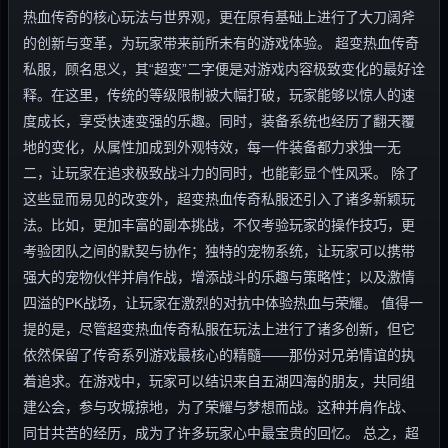
热血传奇的核心玩法与世界观，更在原有基础上进行了大刀阔斧
的创新与变革，为玩家带来前所未有的游戏体验。 超变热血传奇
私服，顾名思义，其“超变”二字便是对游戏内容极致变化的最好诠
释。在这里，传统的等级限制被大幅打破，玩家能够以惊人的速
度成长，享受快速变强的乐趣。同时，装备系统也经历了翻天覆
地的变化，从属性加成到外观特效，每一件装备都力求独一无
二，让玩家在追求极致战斗力的同时，也能彰显个性风采。 除了
这些显而易见的改变外，超变热血传奇私服还引入了诸多新颖玩
法。比如，更加丰富的副本挑战，不仅考验玩家的操作技巧，更
考验团队之间的默契与协作；独特的宠物系统，让玩家可以携带
强大的宠物伙伴并肩作战，增添战斗的乐趣与策略性；以及激情
四溢的PK战场，让玩家在激烈的对抗中体验热血与荣耀。 值得一
提的是，尽管超变热血传奇私服在玩法上进行了诸多创新，但它
依然保留了传奇系列游戏最核心的精髓——那份对兄弟情谊的执
着追求。在游戏中，玩家可以结识来自五湖四海的朋友，共同组
建公会，参与攻城掠地，为了荣耀与梦想而战。这种并肩作战、
同甘共苦的经历，成为了许多玩家心中最宝贵的回忆。 总之，超