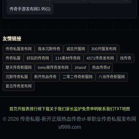
传奇手游发布网1.95(1)
友情链接
传奇私服发布网
我本沉默传奇
诚志开服网
300开服发布网
传奇私服
好玩的传奇网
114素材传奇网
4571传奇发布网
找传奇
楚天传奇新服网
lomo窝传奇发布网
zhaosf
热血传奇sf
沉默传奇私服
新开热血传奇
二零二传奇新服网
八当传奇新服网
复古传奇发布网
首页
开服表
排行榜
下载
关于我们
家长监护
免责申明
联系我们
TXT地图
© 2026 传奇私服-新开正版热血传奇sf-单职业传奇私服发布网
sf999.com